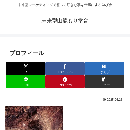
未来型マーケティングで籠って好きな事を仕事にする学び舎
未来型山籠もり学舎
プロフィール
X
Facebook
はてブ
LINE
Pinterest
コピー
2025.06.26