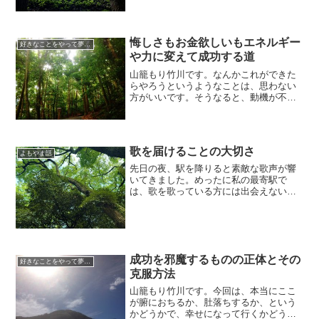
かで、そして、ビビったりおそるおそる
とか、それでも何か、自分の...
悔しさもお金欲しいもエネルギー
好きなことをやって夢叶える方法
や力に変えて成功する道
山籠もり竹川です。なんかこれができた
らやろうというようなことは、思わない
方がいいです。そうなると、動機が不純
なんで、という気持ちが出てくるけれど
も、なんかもやもやしている、というと
きに、私自身は、理想の世界を目指して
やっていこう、もちろん理...
歌を届けることの大切さ
よもやま話
先日の夜、駅を降りると素敵な歌声が響
いてきました。めったに私の最寄駅で
は、歌を歌っている方には出会えないの
でそのことだけでも新鮮でしたが、ピア
ノを弾きながら、一生懸命歌っている姿
が魅力的でした。誰も彼もが過ぎ去って
いくなかでも歌っています。...
成功を邪魔するものの正体とその
好きなことをやって夢叶える方法
克服方法
山籠もり竹川です。今回は、本当にここ
が腑におちるか、肚落ちするか、という
かどうかで、幸せになって行くかどうか