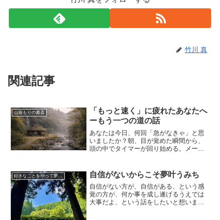
竹川 真
関連記事
「もっと速く」に疲れたあなたへ
山籠もりの書斎
ーもう一つの道の話
あなたは今日、何回「急がなきゃ」と思
いましたか？朝、目が覚めた瞬間から、
頭の中でタイマーが回り始める。メール
の返信は早く。会議の資料は効率よく。
企画書は、もっと生産性高く。「もっと
速く。もっと要領よく。もっと——」そ
自信がないからこそ夢叶うみち
好きなことをやって夢叶える方法
の声が、一日中、あなたを...
自信がない方が、自信がある、という感
覚の方が、何か事を成し遂げるうえでは
大事だよ、という話をしたいと想いま
す。自信がないからダメだと思われがち
だけれども・・・実際には、自信ないな