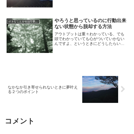
が決まります、というお話をします。幸
せになっている人の人生と、そうではな
い人の違い幸せになっているひとは、一
生懸命自分自身の強みとか...
やろうと思っているのに行動出来
好きなことをやって夢叶える方法
ない状態から脱却する方法
アウトプットは重々わかっている、でも
頭でわかっていても心がついていかない
んですよ、というときにどうしたらいい
かについてお話します。そこでやらない
ままで諦めちゃう人が多いですが、諦め
たらもったいないので、なんとかしてや
っていきたいですよね。で...
なかなか引き寄せられないときに夢叶え
る２つのポイント
コメント